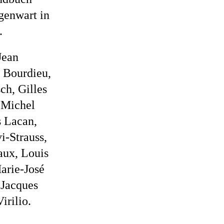
egenwart in
.
Jean
e Bourdieu,
ch, Gilles
 Michel
s Lacan,
-Strauss,
aux, Louis
arie-José
 Jacques
irilio.