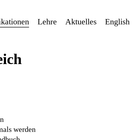
ikationen
Lehre
Aktuelles
English
eich
en
tmals werden
andbuch