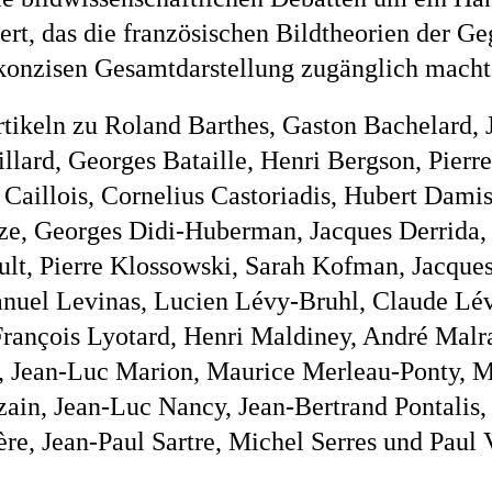
ert, das die französischen Bildtheorien der G
 konzisen Gesamtdarstellung zugänglich macht
tikeln zu Roland Barthes, Gaston Bachelard, 
llard, Georges Bataille, Henri Bergson, Pierr
Caillois, Cornelius Castoriadis, Hubert Damis
ze, Georges Didi-Huberman, Jacques Derrida,
ult, Pierre Klossowski, Sarah Kofman, Jacque
uel Levinas, Lucien Lévy-Bruhl, Claude Lévi
François Lyotard, Henri Maldiney, André Malr
, Jean-Luc Marion, Maurice Merleau-Ponty, M
ain, Jean-Luc Nancy, Jean-Bertrand Pontalis,
re, Jean-Paul Sartre, Michel Serres und Paul V