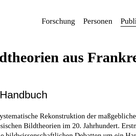
Forschung
Personen
Publ
ldtheorien aus Frankr
 Handbuch
systematische Rekonstruktion der maßgeblich
sischen Bildtheorien im 20. Jahrhundert. Ers
die bildwissenschaftlichen Debatten um ein H