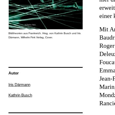
erweit
einer
Mit Ar
Bildtheorien aus Frankreich. Hrsg. von Kathrin Busch und Iris
Baudri
Därmann, Wilhelm Fink Verlag, Cover.
Roger 
Deleu
Fouca
Emman
Autor
Jean-
Iris Därmann
Marin
Mondz
Kathrin Busch
Ranciè