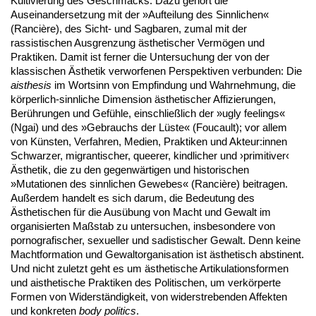
Kultivierung des Geschmacks. Dazu gehört die
Auseinandersetzung mit der »Aufteilung des Sinnlichen«
(Rancière), des Sicht- und Sagbaren, zumal mit der
rassistischen Ausgrenzung ästhetischer Vermögen und
Praktiken. Damit ist ferner die Untersuchung der von der
klassischen Ästhetik verworfenen Perspektiven verbunden: Die
ais
t
hesis
im Wortsinn von Empfindung und Wahrnehmung, die
körperlich-sinnliche Dimension ästhetischer Affizierungen,
Berührungen und Gefühle, einschließlich der »ugly feelings«
(Ngai) und des »Gebrauchs der Lüste« (Foucault); vor allem
von Künsten, Verfahren, Medien, Praktiken und Akteur:innen
Schwarzer, migrantischer, queerer, kindlicher und ›primitiver‹
Ästhetik, die zu den gegenwärtigen und historischen
»Mutationen des sinnlichen Gewebes« (Rancière) beitragen.
Außerdem handelt es sich darum, die Bedeutung des
Ästhetischen für die Ausübung von Macht und Gewalt im
organisierten Maßstab zu untersuchen, insbesondere von
pornografischer, sexueller und sadistischer Gewalt. Denn keine
Machtformation und Gewaltorganisation ist ästhetisch abstinent.
Und nicht zuletzt geht es um ästhetische Artikulationsformen
und aisthetische Praktiken des Politischen, um verkörperte
Formen von Widerständigkeit, von widerstrebenden Affekten
und konkreten
body politics
.