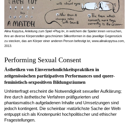
Alina Kopytsa, Anleitung zum Spiel »Plug it«, in welchem die Spieler:innen versuchen,
ihre an diverse Körperstellen geschnürten Silikonformen in das jeweilige Gegenstück
zu stecken, das am Körper einer anderen Person befestigt ist, www.alinakopytsa.com,
2013.
Performing Sexual Consent
Ästhetiken von Einvernehmlichkeitspraktiken in
zeitgenössischen partizipativen Performances und queer-
feministisch-sexpositiven Bildungsräumen
Unhinterfragt erscheint die Notwendigkeit sexueller Aufklärung;
ihre durch ästhetische Verfahren präfigurierten und
phantasmatisch aufgeladenen Inhalte und Umsetzungen sind
jedoch kontingent. Die scheinbar ›natürlichste Sache der Welt‹
entpuppt sich als Knotenpunkt hochpolitischer und ethischer
Fragestellungen.