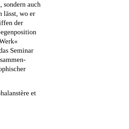
, sondern auch
 lässt, wo er
ffen der
Gegenposition
»Werk«
 das Seminar
Zusammen-
ophischer
halanstère et