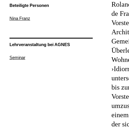
Rolan
Beteiligte Personen
de Fr
Nina Franz
Vorst
Archit
Gemei
Lehrveranstaltung bei AGNES
Überl
Seminar
Wohne
›Idior
unter
bis z
Vorst
umzus
einem
der si