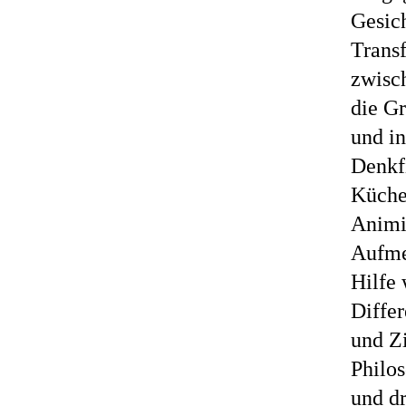
Gesic
Trans
zwisc
die G
und in
Denkf
Küche
Animis
Aufme
Hilfe 
Differ
und Zi
Philos
und dr