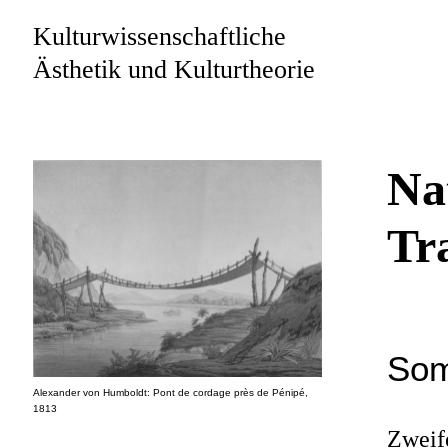
Kulturwissenschaftliche
Ästhetik und Kulturtheorie
Na
Tr
Som
Alexander von Humboldt: Pont de cordage près de Pénipé,
1813
Zweife