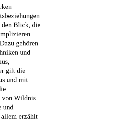
cken
ftsbeziehungen
den Blick, die
omplizieren
. Dazu gehören
chniken und
mus,
r gilt die
us und mit
die
, von Wildnis
e und
 allem erzählt