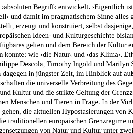
›absoluten Begriff‹ entwickelt. ›Eigentlich ist
rell‹ und damit im pragmatischem Sinne alles 
tellt, erzeugt und konstruiert, selbst dasjenig
ropäischen Ideen- und Kulturgeschichte bislan
fügbares gelten und dem Bereich der Kultur e
n konnte: wie ›die Natur‹ und ›das Klima‹. E
hilippe Descola, Timothy Ingold und Marilyn 
n dagegen in jüngster Zeit, im Hinblick auf a
schaften die universelle Verbreitung des Geg
und Kultur und die strikte Geltung der Grenz
hen Menschen und Tieren in Frage. In der Vorl
 gehen, die aktuellen Hypostasierungen von Ku
die traditionellen europäischen Grenzregime u
gensetzungen von Natur und Kultur unter zwe