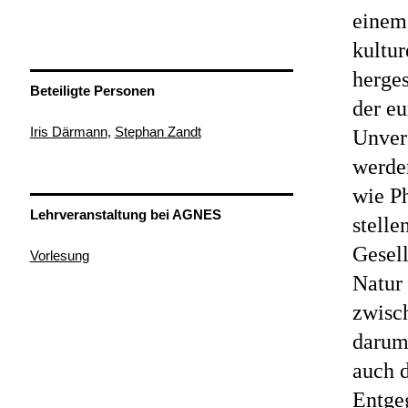
einem 
kultu
herges
Beteiligte Personen
der eu
Iris Därmann
,
Stephan Zandt
Unver
werde
wie P
Lehrveranstaltung bei AGNES
stelle
Gesell
Vorlesung
Natur 
zwisc
darum
auch 
Entge