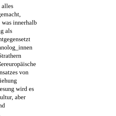
 alles
gemacht,
e, was innerhalb
g als
ntgegensetzt
thnolog_innen
Strathern
ußereuropäische
ensatzes von
ziehung
esung wird es
ltur, aber
nd
i