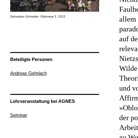
Faulhe
Sebastian Schrader: Oblomow 2, 2012
allem 
parad
auf de
releva
Nietzs
Beteiligte Personen
Wilde
Andreas Gehrlach
Theor
und vo
Affir
Lehrveranstaltung bei AGNES
»Oblom
Seminar
der p
Arbei
zu Wor