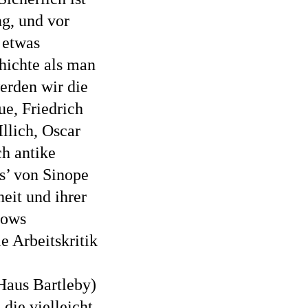
ng, und vor
d etwas
hichte als man
erden wir die
ue, Friedrich
llich, Oscar
h antike
s’ von Sinope
eit und ihrer
rows
e Arbeitskritik
Haus Bartleby)
die vielleicht