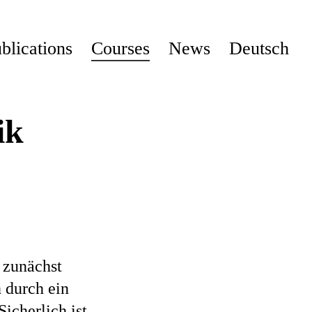
blications
Courses
News
Deutsch
ik
t zunächst
n durch ein
icherlich ist