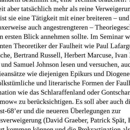
it aber tatsächlich mehr als reine Verweigeru
ist sie eine Tätigkeit mit einer breiteren – un
oxerweise auch angestrengteren – Theoriegesc
n ersten Blick annehmen sollte. Im Seminar w
nten Theoretiker der Faulheit wie Paul Lafarg
che, Bertrand Russell, Herbert Marcuse, Ivan I
 und Samuel Johnson lesen und versuchen, auc
ieansätze wie diejenigen Epikurs und Diogene
lkstümliche und literarische Formen der Faulh
mation wie das Schlaraffenland oder Gontscha
ow« zu berücksichtigen. Es soll aber auch di
ost-68’er und die neueren Überlegungen zur
tsverweigerung (David Graeber, Patrick Spät, 
t kommen können und die Prokrastination als 